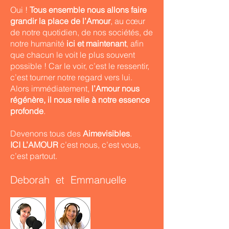
Oui !
Tous ensemble nous allons faire
grandir la place de l’Amour
, au cœur
de notre quotidien, de nos sociétés, de
notre humanité
ici et maintenant
, afin
que chacun le voit le plus souvent
possible ! Car le voir, c’est le ressentir,
c’est tourner notre regard vers lui.
Alors immédiatement,
l’Amour nous
régénère, il nous relie à notre essence
profonde
.
Devenons tous des
Aimevisibles
.
ICI L’AMOUR
c’est nous, c’est vous,
c’est partout.
Deborah et Emmanuelle